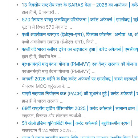
13 दिवसीय राष्ट्रीय स्तर के SARAS मेला – 2026 का आयोजन | करेंट
हाल ही में, 6 जनवरी ...
570 मेगावाट वांगछू जलविद्युत परियोजना | करेंट अफेयर्स | एमसीक्यू | 
भूटान में स्थित 570 मेगावाट ...
पृथ्वी अवलोकन उपग्रह (ईओएस-एन1), जिसका कोडनेम “अन्वेषा” था, अंतरिक्
पृथ्वी अवलोकन उपग्रह (ईओएस-एन1), जिसे ...
पहली वंदे भारत स्लीपर ट्रेन का उद्घाटन हुआ | करेंट अफेयर्स | एमसीक्यू
हाल ही में, केंद्रीय रेल ...
प्रधानमंत्री मातृ वंदना योजना (PMMVY) एक केंद्र सरकार की योजना | 
प्रधानमंत्री मातृ वंदना योजना (PMMVY) ...
जनवरी 2026 महीने के लिए करेंट अफेयर्स पर एमसीक्यू | सबसे महत्वपूर्
ये प्रश्न MCQ श्रृंखला के ...
यात्री सहायता नियंत्रण कक्ष (PACR) की शुभारंभ हुई | करंट अफेयर्स | बह
हाल ही में भारत सरकार ...
68वीं राष्ट्रीय शूटिंग चैंपियनशिप 2025 | करंट अफेयर्स | सामान्य ज्ञान | 
राइफल, पिस्टल और शॉटगन स्पर्धाओं ...
5वें खेलो इंडिया यूनिवर्सिटी गेम्स | करंट अफेयर्स | बहुविकल्पीय प्रश्न |
राजस्थान में 24 नवंबर 2025 ...
भारत ने पहला राष्ट्रीय प्रवाल भित्ति अनुसंधान संस्थान स्थापित किया | 