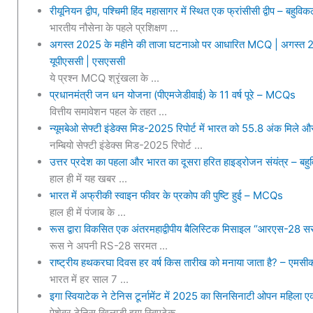
रीयूनियन द्वीप, पश्चिमी हिंद महासागर में स्थित एक फ्रांसीसी द्वीप – बहुविकल
भारतीय नौसेना के पहले प्रशिक्षण ...
अगस्त 2025 के महीने की ताजा घटनाओ पर आधारित MCQ | अगस्त 2025 
यूपीएससी | एसएससी
ये प्रश्न MCQ श्रृंखला के ...
प्रधानमंत्री जन धन योजना (पीएमजेडीवाई) के 11 वर्ष पूरे – MCQs
वित्तीय समावेशन पहल के तहत ...
न्यूमबेओ सेफ्टी इंडेक्स मिड-2025 रिपोर्ट में भारत को 55.8 अंक मिले औ
नम्बियो सेफ्टी इंडेक्स मिड-2025 रिपोर्ट ...
उत्तर प्रदेश का पहला और भारत का दूसरा हरित हाइड्रोजन संयंत्र – बहुव
हाल ही में यह खबर ...
भारत में अफ्रीकी स्वाइन फीवर के प्रकोप की पुष्टि हुई – MCQs
हाल ही में पंजाब के ...
रूस द्वारा विकसित एक अंतरमहाद्वीपीय बैलिस्टिक मिसाइल “आरएस-2
रूस ने अपनी RS-28 सरमत ...
राष्ट्रीय हथकरघा दिवस हर वर्ष किस तारीख को मनाया जाता है? – एमसीक्
भारत में हर साल 7 ...
इगा स्वियाटेक ने टेनिस टूर्नामेंट में 2025 का सिनसिनाटी ओपन महि
पेशेवर टेनिस खिलाड़ी इगा स्विएटेक ...