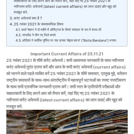
साक्षात्कारों के लिए अपने आप को तैयार करें, यहां दिए गए 25 नवंबर 2021 के
नवीनतम करेंट अफेयर्स (latest current affairs) का लाभ उठाएं और खुद को
मजबूत करे.
करंट अफेयर्स क्या है ?
25 नवंबर 2021 के समसामयिक विषय
कार्ल नेहमर ने दो महीने में ऑस्ट्रिया के तीसरे चांसलर के रूप में शपथ ली
नागालैंड ने तीन नए जिले बनाये
ओडिशा ने कार्तिक पूर्णिमा पर नाव उत्सव ‘बोइता बंदना’ (“Boita Bandana”) मनाया
Important Current Affairs of 25.11.21
25 नवंबर 2021 के शीर्ष करेंट अफेयर्स। सभी आवश्यक जानकारी के साथ नवीनतम
करंट अफेयर्स तुरंत प्राप्त करें और आज के सभी करंट अफेयर्स (current affairs)
को जानने वाले पहले व्यक्ति बनें
25 नवंबर
2021
के
शीर्ष समाचार, प्रमुख मुद्दे, वर्तमान
राष्ट्रीय समाचारों के साथ-साथ अंतर्राष्ट्रीय में महत्वपूर्ण घटना
ओं
का
स्पष्ट स्पष्टीकरण
के साथ सभी प्रासंगिक जानकारी प्राप्त करें। सभी स्तर
के
प्रतियोगी परीक्षाओं और
साक्षात्कारों के लिए अपने आप को तैयार करें, यहां दिए गए
25 नवंबर 2021
के
नवीनतम करेंट अफेयर्स (
latest current affairs) का लाभ उठाएं
और खुद को
मजबूत करे.