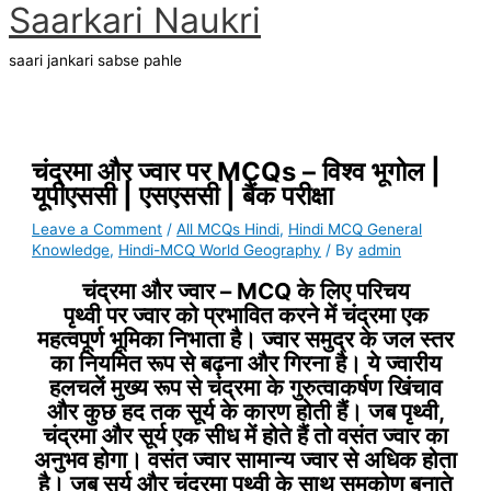
Main
Saarkari Naukri
Skip
Type
Name*
Email*
Website
S
A
Menu
to
here..
e
r
content
saari jankari sabse pahle
a
c
r
h
c
i
h
v
चंद्रमा और ज्वार पर MCQs – विश्व भूगोल |
यूपीएससी | एसएससी | बैंक परीक्षा
f
e
o
s
Leave a Comment
/
All MCQs Hindi
,
Hindi MCQ General
Knowledge
,
Hindi-MCQ World Geography
/ By
admin
r
:
चंद्रमा और ज्वार – MCQ के लिए परिचय
पृथ्वी पर ज्वार को प्रभावित करने में चंद्रमा एक
महत्वपूर्ण भूमिका निभाता है। ज्वार समुद्र के जल स्तर
का नियमित रूप से बढ़ना और गिरना है। ये ज्वारीय
हलचलें मुख्य रूप से चंद्रमा के गुरुत्वाकर्षण खिंचाव
और कुछ हद तक सूर्य के कारण होती हैं। जब पृथ्वी,
चंद्रमा और सूर्य एक सीध में होते हैं तो वसंत ज्वार का
अनुभव होगा। वसंत ज्वार सामान्य ज्वार से अधिक होता
है। जब सूर्य और चंद्रमा पृथ्वी के साथ समकोण बनाते