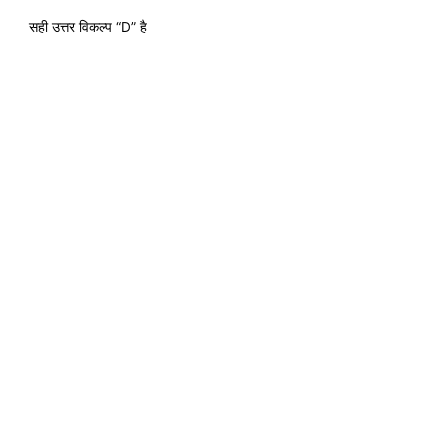
सही उत्तर विकल्प “D” है