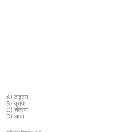
A) टाइटन
B) यूरोपा
C) चंद्रमा
D) आयो