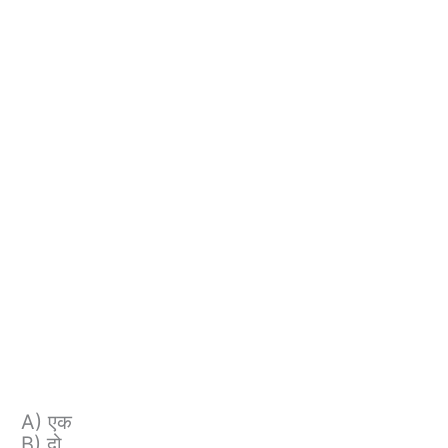
A) एक
B) दो