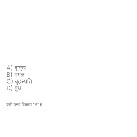
A) शुक्र
B) मंगल
C) बृहस्पति
D) बुध
सही उत्तर विकल्प “B” है