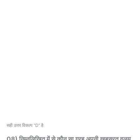
सही उत्तर विकल्प “D” है
08) निम्नलिखित में से कौन सा ग्रह अपनी खूबसूरत वलय