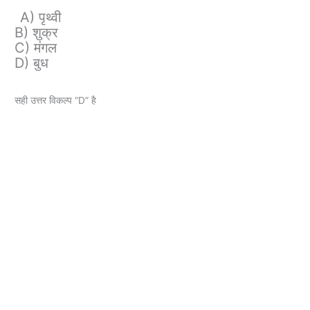
A) पृथ्वी
B) शुक्र
C) मंगल
D) बुध
सही उत्तर विकल्प “D” है