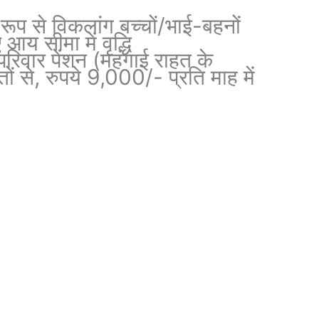
ूप से विकलांग बच्चों/भाई-बहनों
आय सीमा में वृद्धि
रिवार पेंशन (महंगाई राहत के
ं से, रुपये 9,000/- प्रति माह में