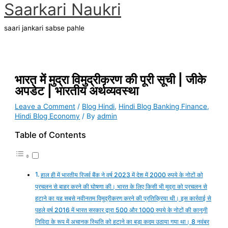
Main
Saarkari Naukri
Skip
Type
Name*
Email*
Website
S
A
Menu
to
here..
e
r
content
saari jankari sabse pahle
a
c
r
h
c
i
h
v
भारत में मुद्रा विमुद्रीकरण की पूरी सूची | जीके
अपडेट | भारतीय अर्थव्यवस्था
f
e
o
s
Leave a Comment
/
Blog Hindi
,
Hindi Blog Banking Finance
,
Hindi Blog Economy
/ By
admin
r
:
Table of Contents
हाल ही में भारतीय रिजर्व बैंक ने वर्ष 2023 में देश में 2000 रुपये के नोटों को
प्रचलन से बाहर करने की घोषणा की। भारत के लिए किसी भी मुद्रा को प्रचलन से
हटाने का यह सबसे नवीनतम विमुद्रीकरण करने की प्रतिक्रिया थी। इस कार्रवाई से
पहले वर्ष 2016 में भारत सरकार द्वारा 500 और 1000 रुपये के नोटों की कानूनी
निविदा के रूप में अचानक स्थिति को हटाने का बड़ा कदम उठाया गया था। 8 नवंबर