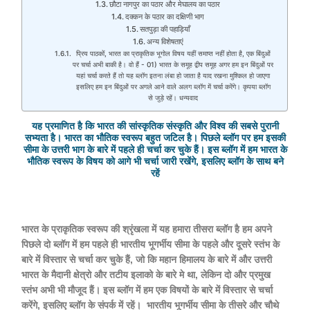
छौटा नागपुर का पठार और मेघालय का पठार
दक्कन के पठार का दक्षिणी भाग
सतपुड़ा की पहाड़ियाँ
अन्य विशेषताएं
प्रिय पाठकों, भारत का प्राकृतिक भूगोल विषय यहीं समाप्त नहीं होता है, एक बिंदुओं
पर चर्चा अभी बाकी है। वो हैं - 01) भारत के समूह द्वीप समूह अगर हम इन बिंदुओं पर
यहां चर्चा करते हैं तो यह ब्लॉग इतना लंबा हो जाता है याद रखना मुश्किल हो जाएगा
इसलिए हम इन बिंदुओं पर अगले आने वाले अलग ब्लॉग में चर्चा करेंगे। कृपया ब्लॉग
से जुड़े रहें। धन्यवाद
यह प्रमाणित है कि भारत की सांस्कृतिक संस्कृति और विश्व की सबसे पुरानी
सभ्यता है। भारत का भौतिक स्वरूप बहुत जटिल है। पिछले ब्लॉग पर हम इसकी
सीमा के उत्तरी भाग के बारे में पहले ही चर्चा कर चुके हैं। इस ब्लॉग में हम भारत के
भौतिक स्वरूप के विषय को आगे भी चर्चा जारी रखेंगे, इसलिए ब्लॉग के साथ बने
रहें
भारत के प्राकृतिक स्वरूप की श्रृंखला में यह हमारा तीसरा ब्लॉग है हम अपने
पिछले दो ब्लॉग में
हम पहले ही भारतीय भूगर्भीय सीमा के पहले और दूसरे स्तंभ के
बारे में विस्तार से चर्चा कर चुके हैं, जो कि महान हिमालय के बारे में और उत्तरी
भारत के मैदानी क्षेत्रो और तटीय इलाको के बारे मे था, लेकिन दो और प्रमुख
स्तंभ अभी भी मौजूद हैं। इस ब्लॉग में हम एक विषयों के बारे में विस्तार से चर्चा
करेंगे, इसलिए ब्लॉग के संपर्क में रहें।
भारतीय भूगर्भीय सीमा के तीसरे और चौथे