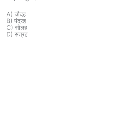
A) चौदह
B) पंद्रह
C) सोलह
D) सत्रह