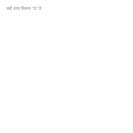
सही उत्तर विकल्प “D” है