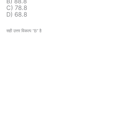
B) 88.8
C) 78.8
D) 68.8
सही उत्तर विकल्प “B” है