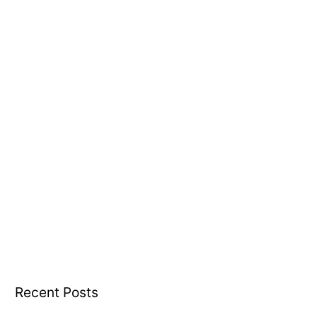
r
:
Recent Posts