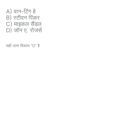
A) वान-टिंग हे
B) स्टीवन पिंकर
C) माइकल सैंडल
D) जॉन ए. रोजर्स
सही उत्तर विकल्प “D” है