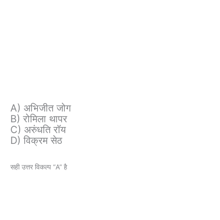
A) अभिजीत जोग
B) रोमिला थापर
C) अरुंधति रॉय
D) विक्रम सेठ
सही उत्तर विकल्प “A” है