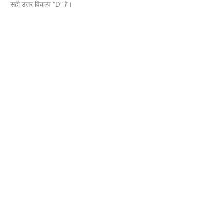
सही उत्तर विकल्प “D” है।