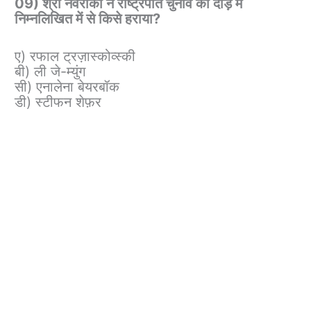
09) श्री नवरोकी ने राष्ट्रपति चुनाव की दौड़ में
निम्नलिखित में से किसे हराया?
ए) रफाल ट्रज़ास्कोव्स्की
बी) ली जे-म्युंग
सी) एनालेना बेयरबॉक
डी) स्टीफन शेफ़र