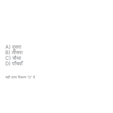
A) दूसरा
B) तीसरा
C) चौथा
D) पाँचवाँ
सही उत्तर विकल्प “D” है