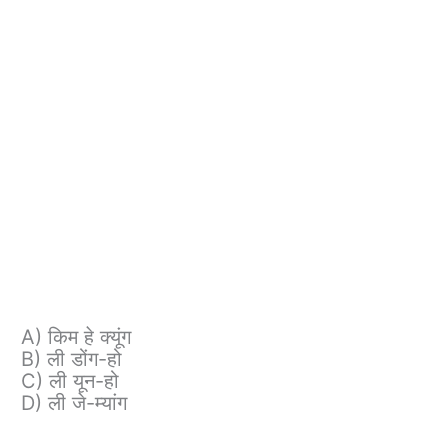
A) किम हे क्यूंग
B) ली डोंग-हो
C) ली यून-हो
D) ली जे-म्यांग