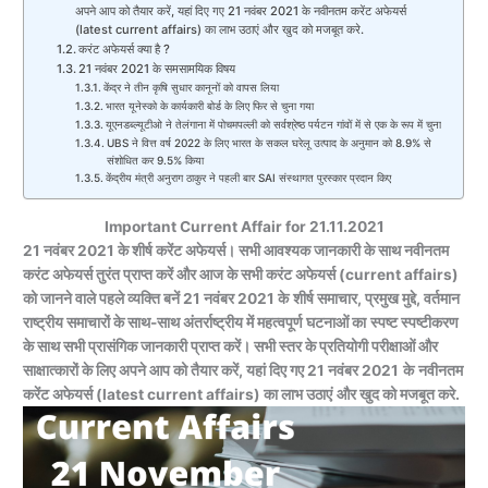
अपने आप को तैयार करें, यहां दिए गए 21 नवंबर 2021 के नवीनतम करेंट अफेयर्स
(latest current affairs) का लाभ उठाएं और खुद को मजबूत करे.
करंट अफेयर्स क्या है ?
21 नवंबर 2021 के समसामयिक विषय
केंद्र ने तीन कृषि सुधार कानूनों को वापस लिया
भारत यूनेस्को के कार्यकारी बोर्ड के लिए फिर से चुना गया
यूएनडब्ल्यूटीओ ने तेलंगाना में पोचमपल्ली को सर्वश्रेष्ठ पर्यटन गांवों में से एक के रूप में चुना
UBS ने वित्त वर्ष 2022 के लिए भारत के सकल घरेलू उत्पाद के अनुमान को 8.9% से
संशोधित कर 9.5% किया
केंद्रीय मंत्री अनुराग ठाकुर ने पहली बार SAI संस्थागत पुरस्कार प्रदान किए
Important Current Affair for 21.11.2021
21 नवंबर 2021 के शीर्ष करेंट अफेयर्स। सभी आवश्यक जानकारी के साथ नवीनतम
करंट अफेयर्स तुरंत प्राप्त करें और आज के सभी करंट अफेयर्स (current affairs)
को जानने वाले पहले व्यक्ति बनें
21 नवंबर
2021
के
शीर्ष समाचार, प्रमुख मुद्दे, वर्तमान
राष्ट्रीय समाचारों के साथ-साथ अंतर्राष्ट्रीय में महत्वपूर्ण घटना
ओं
का
स्पष्ट स्पष्टीकरण
के साथ सभी प्रासंगिक जानकारी प्राप्त करें। सभी स्तर
के
प्रतियोगी परीक्षाओं और
साक्षात्कारों के लिए अपने आप को तैयार करें, यहां दिए गए
21 नवंबर 2021
के
नवीनतम
करेंट अफेयर्स (
latest current affairs) का लाभ उठाएं
और खुद को मजबूत करे.