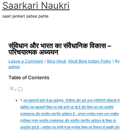
Main
Saarkari Naukri
Skip
Type
Name*
Email*
Website
S
A
Menu
to
here..
e
r
content
saari jankari sabse pahle
a
c
r
h
c
i
h
v
संविधान और भारत का संवैधानिक विकास –
परिचयात्मक अध्ययन
f
e
o
s
Leave a Comment
/
Blog Hindi
,
Hindi Blog Indian Polity
/ By
admin
r
:
Table of Contents
इस महत्वपूर्ण ब्लॉग में हम आईएएस, पीसीएस और कई अन्य प्रतियोगी परीक्षाओं से
संबंधित एक महत्वपूर्ण विषय पर चर्चा करने जा रहे हैं और विषय का नाम भारतीय
राजव्यवस्था और भारतीय राष्ट्रीय आंदोलन है। लगभग प्रत्येक प्रश्न पत्र पच्चीस
प्रतिशत प्रश्न भारतीय राजव्यवस्था और भारतीय राष्ट्रीय आंदोलन के विषय पर
आधारित होते है। इसलिए इस श्रेणी में हम प्रत्येक विषय को विस्तार से समझेंगे और