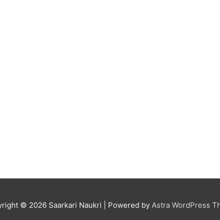
right © 2026
Saarkari Naukri
| Powered by
Astra WordPress 