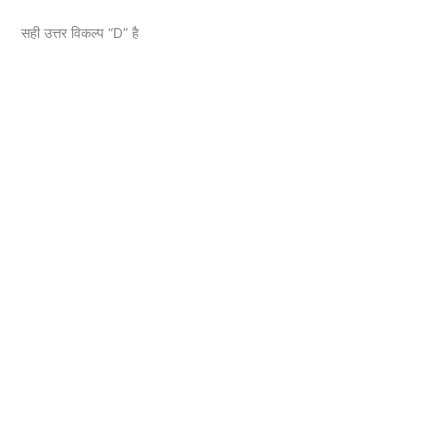
सही उत्तर विकल्प “D” है