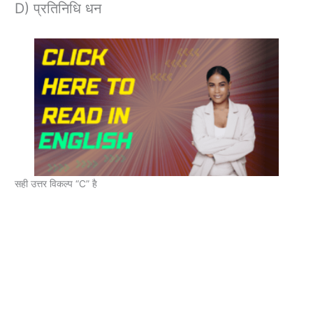
D) प्रतिनिधि धन
सही उत्तर विकल्प “C” है