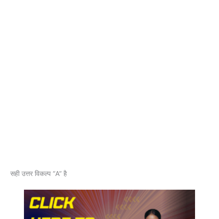
सही उत्तर विकल्प “A” है