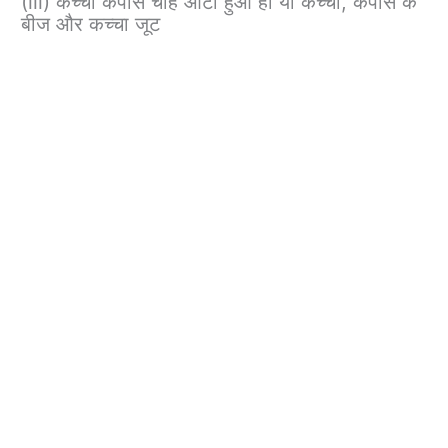
(iii) कच्चा कपास चाहे ओटा हुआ हो या कच्चा, कपास के
बीज और कच्चा जूट