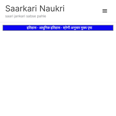
Skip
Main
Saarkari Naukri
to
content
Men
saari jankari sabse pahle
इतिहास - आधुनिक इतिहास - श्रेणी अनुसार मुख्य पृष्ठ